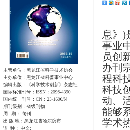
《
息》
事业
员创
办刊
主管单位：黑龙江省科学技术协会
程科
主办单位：黑龙江省科普事业中心
编辑出版：《科学技术创新》杂志社
科技
国际标准刊号：ISSN：2096-4390
动、
国内统一刊号：CN：23-1600/N
期刊级别：省级刊物
能够
周 期： 旬刊
学术
出 版 地：黑龙江省哈尔滨市
语 种： 中文;