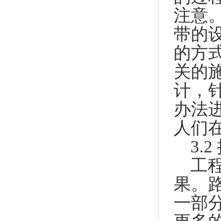
注意
带的
的方
关的
计，
办法
人们
3.
工
果。
一部