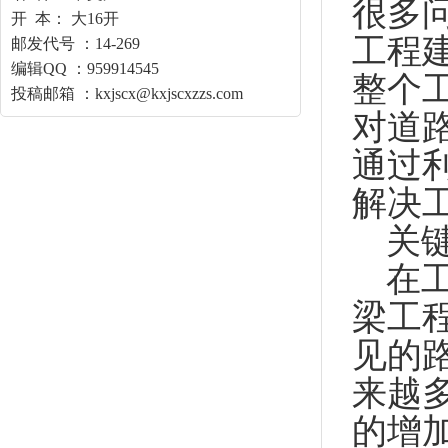
很多
开 本： 大16开
工程
邮发代号 ：14-269
编辑QQ ：959914545
整个
投稿邮箱 ：kxjscx@kxjscxzzs.com
对道
通过
解决
关
在
梁工
见的
来越
的增