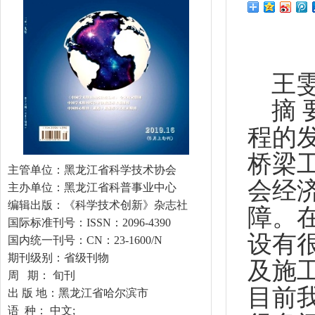
王
摘
程的
桥梁
主管单位：黑龙江省科学技术协会
会经
主办单位：黑龙江省科普事业中心
编辑出版：《科学技术创新》杂志社
障。
国际标准刊号：ISSN：2096-4390
设有
国内统一刊号：CN：23-1600/N
期刊级别：省级刊物
及施
周 期： 旬刊
目前
出 版 地：黑龙江省哈尔滨市
语 种： 中文;