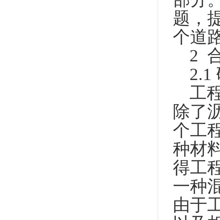
题，
个道
2
2.
工
除了
个工
种材
得工
一种
由于