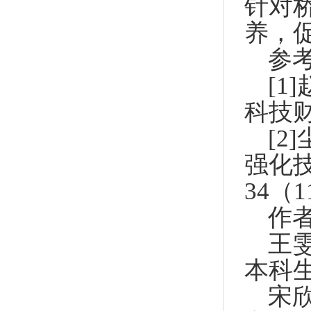
针对
养，
参
[1
科技财
[
强化技
34（1
作
王雯
本科
宋欣